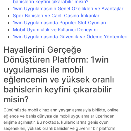
bahislerin keyfini çıkarabilir misin?
1win Uygulamasının Genel Özellikleri ve Avantajları
Spor Bahisleri ve Canlı Casino İmkanları
1win Uygulamasında Popüler Slot Oyunları
Mobil Uyumluluk ve Kullanıcı Deneyimi
1win Uygulamasında Güvenlik ve Ödeme Yöntemleri
Hayallerini Gerçeğe
Dönüştüren Platform: 1win
uygulaması ile mobil
eğlencenin ve yüksek oranlı
bahislerin keyfini çıkarabilir
misin?
Günümüzde mobil cihazların yaygınlaşmasıyla birlikte, online
eğlence ve bahis dünyası da mobil uygulamalar üzerinden
erişime açılmıştır. Bu noktada, kullanıcılarına geniş oyun
seçenekleri, yüksek oranlı bahisler ve güvenilir bir platform