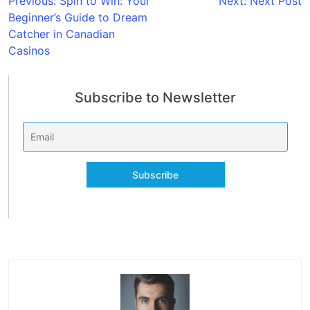
Post
Previous:
Spin to Win: Your
Next:
Next Post
Beginner’s Guide to Dream
navigation
Catcher in Canadian
Casinos
Subscribe to Newsletter