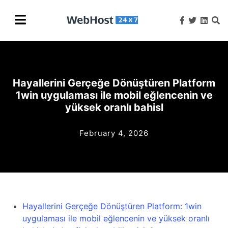
Hayallerini Gerçeğe Dönüştüren Platform
1win uygulaması ile mobil eğlencenin ve
yüksek oranlı bahisl
February 4, 2026
Hayallerini Gerçeğe Dönüştüren Platform: 1win
uygulaması ile mobil eğlencenin ve yüksek oranlı