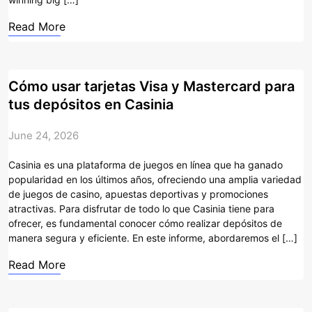
Read More
Cómo usar tarjetas Visa y Mastercard para
tus depósitos en Casinia
June 24, 2026
Casinia es una plataforma de juegos en línea que ha ganado
popularidad en los últimos años, ofreciendo una amplia variedad
de juegos de casino, apuestas deportivas y promociones
atractivas. Para disfrutar de todo lo que Casinia tiene para
ofrecer, es fundamental conocer cómo realizar depósitos de
manera segura y eficiente. En este informe, abordaremos el […]
Read More