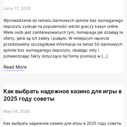
June 17, 2026
Wprowadzenie do tematu darmowych spinów bez wymaganego
depozytu zyskuje na popularności wśród graczy kasyn online.
Wiele osób jest zainteresowanych tym, homepage jak działają te
oferty, jakie są ich zalety i pułapki. W niniejszym raporcie
przedstawimy szczegółowe informacje na temat 50 darmowych
spinów bez wymaganego depozytu, obalając mity i
potwierdzając fakty dotyczące tej formy promocji w […]
Read More
Как выбрать надежное казино для игры в
2025 году советы
May 14, 2026
Как выбрать надежное казино для игры в 2025 году советы