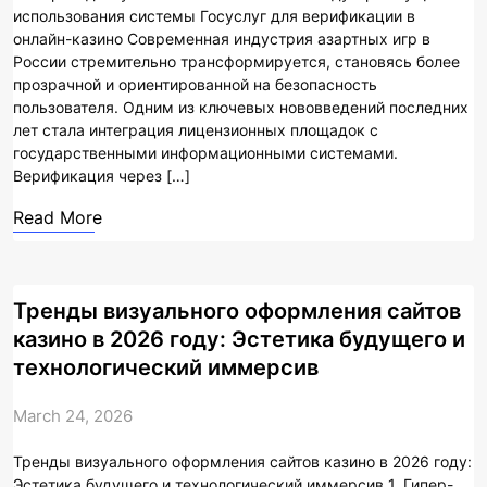
использования системы Госуслуг для верификации в
онлайн-казино Современная индустрия азартных игр в
России стремительно трансформируется, становясь более
прозрачной и ориентированной на безопасность
пользователя. Одним из ключевых нововведений последних
лет стала интеграция лицензионных площадок с
государственными информационными системами.
Верификация через […]
Read More
Тренды визуального оформления сайтов
казино в 2026 году: Эстетика будущего и
технологический иммерсив
March 24, 2026
Тренды визуального оформления сайтов казино в 2026 году:
Эстетика будущего и технологический иммерсив 1. Гипер-