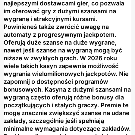
najlepszymi dostawcami gier, co pozwala
im oferować gry z dużymi szansami na
wygraną i atrakcyjnymi kursami.
Powinieneś także zwrócić uwagę na
automaty z progresywnym jackpotem.
Oferują duże szanse na duże wygrane,
nawet jeśli szanse na wygraną mogą być
niższe w zwykłych grach. W 2026 roku
wiele takich kasyn zapewnia możliwość
wygrania wielomilionowych jackpotów. Nie
zapomnij o dostępności programów
bonusowych. Kasyna z dużymi szansami na
wygraną często oferują różne bonusy dla
początkujących i stałych graczy. Premie te
mogą znacznie zwiększyć szanse na udane
zakłady, szczególnie jeśli spełniają
minimalne wymagania dotyczące zakładów.