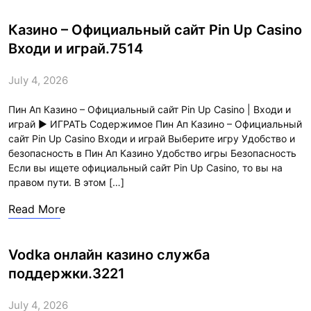
Казино – Официальный сайт Pin Up Casino
Входи и играй.7514
July 4, 2026
Пин Ап Казино – Официальный сайт Pin Up Casino | Входи и
играй ▶️ ИГРАТЬ Содержимое Пин Ап Казино – Официальный
сайт Pin Up Casino Входи и играй Выберите игру Удобство и
безопасность в Пин Ап Казино Удобство игры Безопасность
Если вы ищете официальный сайт Pin Up Casino, то вы на
правом пути. В этом […]
Read More
Vodka онлайн казино служба
поддержки.3221
July 4, 2026