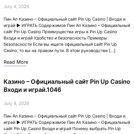
July 4, 2026
Пин Ап Казино – Официальный сайт Pin Up Casino | Входи и
играй ▶️ ИГРАТЬ Содержимое Пин Ап Казино – Официальный
сайт Pin Up Casino Преимущества игры в Pin Up Casino
Входи и играй Удобство и безопасность Примеры
безопасности Если вы ищете официальный сайт Pin Up
Casino, то вы на правом пути. В этом руководстве […]
Read More
Казино – Официальный сайт Pin Up Casino
Входи и играй.1046
July 4, 2026
Пин Ап Казино – Официальный сайт Pin Up Casino | Входи и
играй ▶️ ИГРАТЬ Содержимое Пин Ап Казино – Официальный
сайт Pin Up Casino Входи и играй Почему выбрать Pin Up