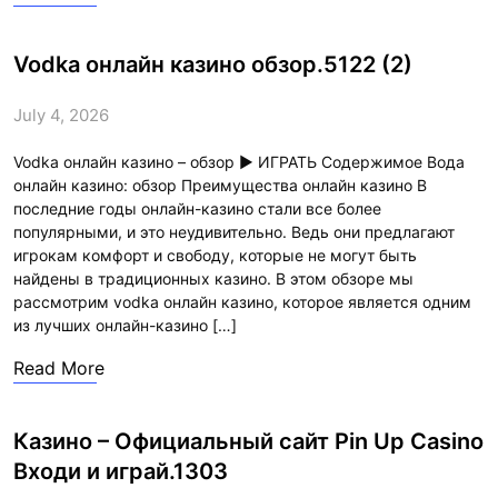
Vodka онлайн казино обзор.5122 (2)
July 4, 2026
Vodka онлайн казино – обзор ▶️ ИГРАТЬ Содержимое Вода
онлайн казино: обзор Преимущества онлайн казино В
последние годы онлайн-казино стали все более
популярными, и это неудивительно. Ведь они предлагают
игрокам комфорт и свободу, которые не могут быть
найдены в традиционных казино. В этом обзоре мы
рассмотрим vodka онлайн казино, которое является одним
из лучших онлайн-казино […]
Read More
Казино – Официальный сайт Pin Up Casino
Входи и играй.1303