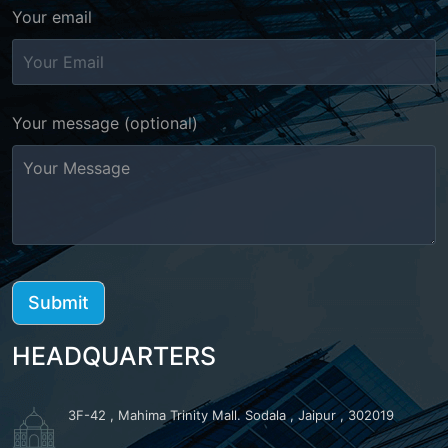
Your email
Your message (optional)
HEADQUARTERS
3F-42 , Mahima Trinity Mall. Sodala , Jaipur , 302019