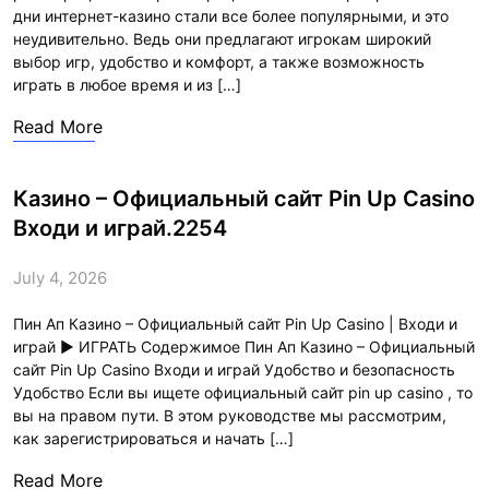
дни интернет-казино стали все более популярными, и это
неудивительно. Ведь они предлагают игрокам широкий
выбор игр, удобство и комфорт, а также возможность
играть в любое время и из […]
Read More
Казино – Официальный сайт Pin Up Casino
Входи и играй.2254
July 4, 2026
Пин Ап Казино – Официальный сайт Pin Up Casino | Входи и
играй ▶️ ИГРАТЬ Содержимое Пин Ап Казино – Официальный
сайт Pin Up Casino Входи и играй Удобство и безопасность
Удобство Если вы ищете официальный сайт pin up casino , то
вы на правом пути. В этом руководстве мы рассмотрим,
как зарегистрироваться и начать […]
Read More