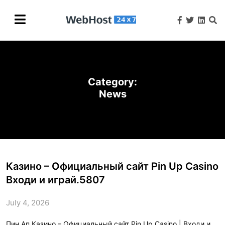
Category:
News
Казино – Официальный сайт Pin Up Casino
Входи и играй.5807
July 4, 2026
Пин Ап Казино – Официальный сайт Pin Up Casino | Входи и