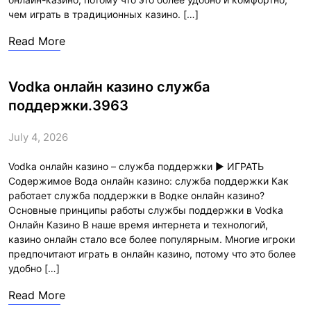
чем играть в традиционных казино. […]
Read More
Vodka онлайн казино служба
поддержки.3963
July 4, 2026
Vodka онлайн казино – служба поддержки ▶️ ИГРАТЬ
Содержимое Вода онлайн казино: служба поддержки Как
работает служба поддержки в Водке онлайн казино?
Основные принципы работы службы поддержки в Vodka
Онлайн Казино В наше время интернета и технологий,
казино онлайн стало все более популярным. Многие игроки
предпочитают играть в онлайн казино, потому что это более
удобно […]
Read More